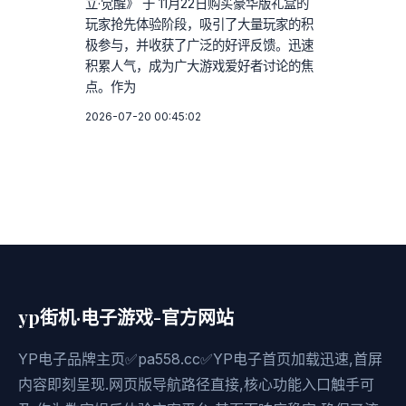
立·觉醒》 于 11月22日购买豪华版礼盒的
玩家抢先体验阶段，吸引了大量玩家的积
极参与，并收获了广泛的好评反馈。迅速
积累人气，成为广大游戏爱好者讨论的焦
点。作为
2026-07-20 00:45:02
yp街机·电子游戏-官方网站
YP电子品牌主页✅pa558.cc✅YP电子首页加载迅速,首屏
内容即刻呈现.网页版导航路径直接,核心功能入口触手可