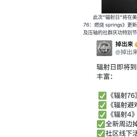
此次"辐射日"将在美
76：燃烧 springs
及压轴的社群庆功特别节