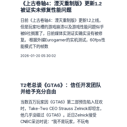
《上古卷轴4：湮灭重制版》更新1.2
被证实未修复性能问题
日前《上古卷轴4：湮灭重制版》更新1.2上线，
但是玩家吐槽的游戏崩溃以及游戏性能问题似乎
被B社搁置了，日前媒体实测证实确实没有被修
复。·根据外媒Eurogamer的实机测试，60fps性
能模式下的帧数
2026-01-20 05:30:02
T2老总谈《GTA6》：信任开发团队
并给予充分自由
当数百万玩家因《GTA6》第二部预告陷入狂欢
时，Take-Two CEO Strauss Zelnick却坦言，
他几乎没碰过《GTA6》。近日Zelnick接受
CNBC采访时说：“我不是玩家，不玩电