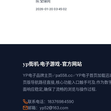
队·全球同
2026-01-20 03:45:02
yp街机·电子游戏-官方网站
YP电子品牌主页✅pa558.cc✅YP电子首页加载
页版导航路径直接,核心功能入口触手可及.作为数
面响应稳定,确保了流畅的浏览与操作过程.
联系电话：18376984590
邮箱：yp52@163.com