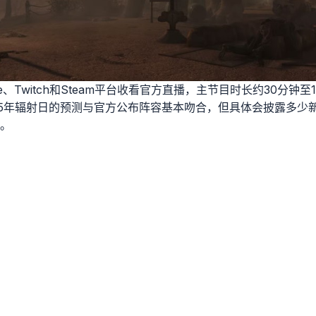
be、Twitch和Steam平台收看官方直播，主节目时长约30分
25年辐射日的预测与官方公布阵容基本吻合，但具体会披露多少
。