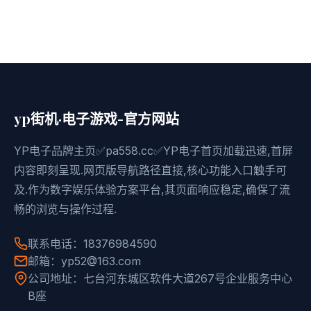
yp街机·电子游戏-官方网站
YP电子品牌主页✅pa558.cc✅YP电子首页加载迅速,首屏
内容即刻呈现.网页版导航路径直接,核心功能入口触手可
及.作为数字娱乐体验方案平台,其页面响应稳定,确保了流
畅的浏览与操作过程.
联系电话：18376984590
邮箱：yp52@163.com
公司地址：七台河东城区软件大道267号企业服务中心
B座