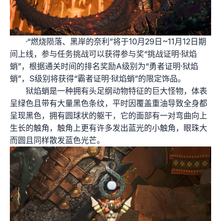
·“燃烧陨落、黑岸的奈利”将于10月29日~11月12日期
间上线，参与任务挑战可以获得参与奖“挑战证明·狱焰
蛸”，根据通关时间的排名奖励A级别为“勇者证明·狱焰
蛸”，S级别将获得“霸者证明·狱焰蛸”的限定饰品。
狱焰蛸是一种拥有头足纲动物特征的巨大怪物，体表
呈绿色且带有大量黑色条纹，平时因覆盖重油导致全身都
呈现黑色，拥有圆球状的躯干，它的面部有一对弯曲向上
生长的触角，触角上更有许多发出蓝光的小触角，眼珠大
而圆且同样散发蓝色光芒。