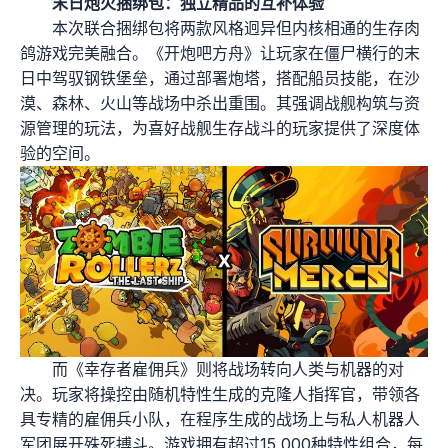
末日炮火捆绑包：独立精品的互补体验
本次联合捆绑包将两款风格迥异但内核相通的生存肉
鸽游戏完美融合。《开炮吧方舟》让玩家在僵尸横行的末
日中驾驭钢铁堡垒，通过部署炮塔，搭配船员技能，在沙
漠、森林、火山等战场中杀出重围。其强调战舰构筑与资
源管理的玩法，为喜好战舰生存战斗的玩家提供了深度体
验的空间。
而《幸存者雇佣兵》则将战场转向人类与机器的对
决。玩家将操控由随机特性生成的克隆人指挥官，带领各
具专精的雇佣兵小队，在程序生成的战场上与私人机器人
军团展开殊死搏斗。游戏拥有超过15,000种特性组合，每