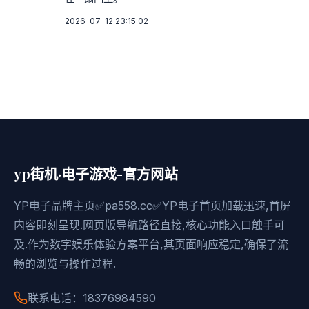
2026-07-12 23:15:02
yp街机·电子游戏-官方网站
YP电子品牌主页✅pa558.cc✅YP电子首页加载迅速,首屏
内容即刻呈现.网页版导航路径直接,核心功能入口触手可
及.作为数字娱乐体验方案平台,其页面响应稳定,确保了流
畅的浏览与操作过程.
联系电话：18376984590