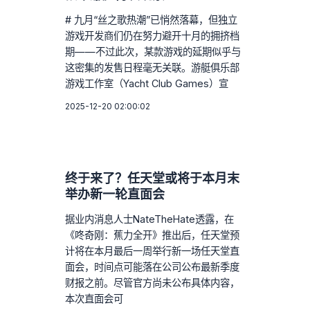
# 九月“丝之歌热潮”已悄然落幕，但独立
游戏开发商们仍在努力避开十月的拥挤档
期——不过此次，某款游戏的延期似乎与
这密集的发售日程毫无关联。游艇俱乐部
游戏工作室（Yacht Club Games）宣
2025-12-20 02:00:02
终于来了？任天堂或将于本月末
举办新一轮直面会
据业内消息人士NateTheHate透露，在
《咚奇刚：蕉力全开》推出后，任天堂预
计将在本月最后一周举行新一场任天堂直
面会，时间点可能落在公司公布最新季度
财报之前。尽管官方尚未公布具体内容，
本次直面会可