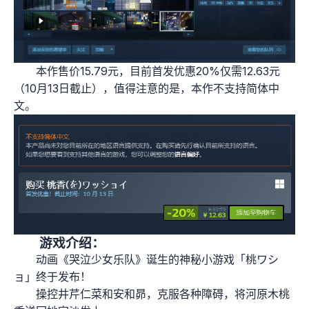
本作售价15.79元，目前首发优惠20%仅需12.63元
（10月13日截止），值得注意的是，本作不支持简体中
文。
游戏介绍：
动画《哭泣少女乐队》诞生的神秘小游戏「桃ワシ
ョ」终于发布！
操控井芹仁菜和安和昴，克服各种障碍，将河原木桃