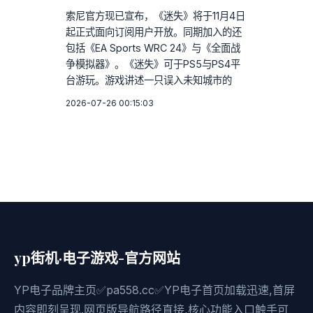
索尼官方现已宣布，《迷失》将于11月4日
起正式面向订阅用户开放。同期加入的还
包括《EA Sports WRC 24》与《全面战
争模拟器》。《迷失》可于PS5与PS4平
台游玩。游戏讲述一只误入未知城市的
2026-07-26 00:15:03
yp街机·电子游戏-官方网站
YP电子品牌主页✅pa558.cc✅YP电子首页加载迅速,首屏
内容即刻呈现.网页版导航路径直接,核心功能入口触手可