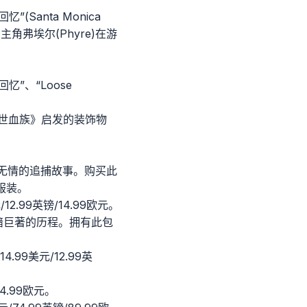
anta Monica
角弗埃尔(Phyre)在游
”、“Loose
避世血族》启发的装饰物
冷酷无情的追捕故事。购买此
服装。
2.99英镑/14.99欧元。
造黑暗巨著的历程。拥有此包
4.99美元/12.99英
4.99欧元。