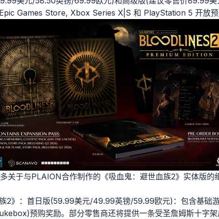
99美元/58.50英镑/69.99欧元)和高级版(建议零售价89.99美元/
ic Games Store, Xbox Series X|S 和 PlayStation 5 开
了更多关于与PLAION合作制作的《吸血鬼：避世血族2》实体版
2》：首日版(59.99美元/49.99英镑/59.99欧元)：包含基
stalgia Jukebox)预购奖励。部分零售商还将提供一条受圣詹姆斯