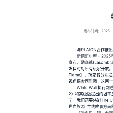
发布时间：2025-12-
与PLAION合作
斯德哥尔摩 – 2025年9
新闻详情
宣布，勒森魃(Lasomb
发售时对所有玩家开放。他们还
Flame》，玩家将分别通过密盟
视角探索西雅图。这两个
White Wolf执
2》和高级版提出的坦率
了。我们还要感谢The 
世血族2》主线故事方面
《吸血鬼：避世血族