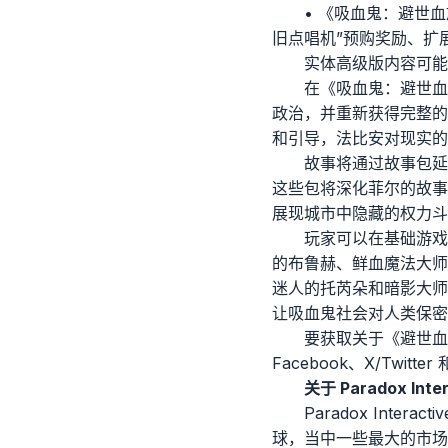
• 《吸血鬼：避世血族
旧点唱机”预购奖励、扩
实体高级版内容可能
在《吸血鬼：避世血
政治，并重新获得完整的吸血
和引导，法比安对现实的
故事将通过故事包延
这些包将深化菲尔的故事
展现城市中隐藏的权力斗
玩家可以在基础游戏中
的布鲁赫、鲜血魔法大师辛摩尔
迷人的托芮朵和暗影大师勒
让吸血鬼社会对人类保密
要获取关于《避世血
Facebook、X/Twitter 
关于 Paradox Inter
Paradox Int
球，当中一些最大的市场