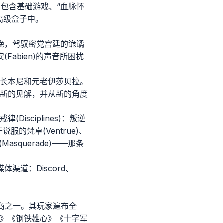
元)：包含基础游戏、“血脉怀
高级盒子中。
晚，驾驭密党宫廷的诡谲
Fabien)的声音所困扰
长本尼和元老伊莎贝拉。
新的见解，并从新的角度
sciplines)：叛逆
服的梵卓(Ventrue)、
querade)——那条
道：Discord、
和发行商之一。其玩家遍布全
》《钢铁雄心》《十字军