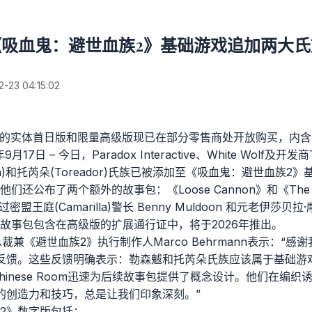
《吸血鬼：避世血族2》基础游戏追加两大氏
23 04:15:02
推出的实体首日版和限量高级版现已在部分零售商处开放购买，内
月17日 – 今日，Paradox Interactive、White Wolf及开发商
ra)和托芮朵(Toreador)氏族已被添加至《吸血鬼：避世血族
公布了两个额外的故事包：《Loose Cannon》和《The Flow
王庭(Camarilla)警长 Benny Muldoon 和元老伊莎贝拉·摩尔 
故事包包含在高级版的扩展通行证中，将于2026年推出。
行副总裁兼《避世血族2》执行制作人Marco Behrmann表示：
反馈。这些反馈明确表示：勒森魃和托芮朵氏族应该属于基础游
Chinese Room迅速为后续故事包提供了概念设计。他们在编
的创造力和技巧，总是让我们印象深刻。”
2》数字版包括：