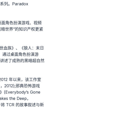
。Paradox
体，负责桌面角色扮演游戏、视频
“黑暗世界”的知识产权更紧
避世血族》、《狼人：末日
ng)等等。通过桌面角色扮演游
讲述了成熟的黑暗超自然
2012 年以来，该工作室
2012);邪典恐怖游戏
Everybody’s Gone
es the Deep，
于将 TCR 的故事叙述与新