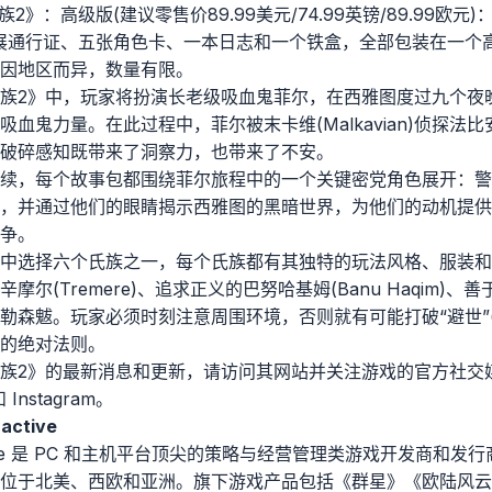
2》：高级版(建议零售价89.99美元/74.99英镑/89.99欧
展通行证、五张角色卡、一本日志和一个铁盒，全部包装在一个
因地区而异，数量有限。
族2》中，玩家将扮演长老级吸血鬼菲尔，在西雅图度过九个夜
鬼力量。在此过程中，菲尔被末卡维(Malkavian)侦探法比安(
破碎感知既带来了洞察力，也带来了不安。
续，每个故事包都围绕菲尔旅程中的一个关键密党角色展开：警
，并通过他们的眼睛揭示西雅图的黑暗世界，为他们的动机提供
争。
选择六个氏族之一，每个氏族都有其独特的玩法风格、服装和戒律(Di
(Tremere)、追求正义的巴努哈基姆(Banu Haqim)、善于说
森魃。玩家必须时刻注意周围环境，否则就有可能打破“避世”(Mas
的绝对法则。
族2》的最新消息和更新，请访问其网站并关注游戏的官方社交媒体渠
和 Instagram。
active
eractive 是 PC 和主机平台顶尖的策略与经营管理类游戏开发商
位于北美、西欧和亚洲。旗下游戏产品包括《群星》《欧陆风云