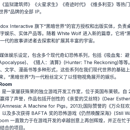
《监狱建筑师》《火星求生》《奇迹时代》《维多利亚》等热门系列
黑暗世界”品牌的全部 IP。
 Paradox Interactive 旗下“黑暗世界”的官方授权和出版实
娱乐、实体产品等。随着 White Wolf 进入新的篇章，它将
一代的故事讲述者去探索和扩展其丰富的宇宙。
跨媒体娱乐设定，包含多个现代奇幻恐怖系列，包括《吸血鬼：
e Apocalypse)、《猎人：清算》(Hunter: The Reckoni
、文学、漫画书等多种形式，这些系列在我们现代世界的基础上
年以来，“黑暗世界”为一代粉丝定义了以怪物视角展开的娱乐。
 Room
 Room 是一家屡获殊荣的独立游戏开发工作室，位于英国布莱顿。自 
了声誉，作品包括开创性的《亲爱的艾丝特》(Dear Esther，
sia: A Machine for Pigs，2013);国际赞誉的《万众狂欢》(
015)，以及多次获得 BAFTA 奖的恐怖游戏《仍然唤醒深海》(Still Wak
nese Room 一直致力于在游戏开发的卓越创意上再创辉煌，并正在忙
结合的项目。