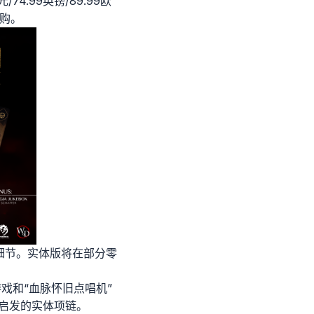
74.99英镑/89.99欧
放预购。
的细节。实体版将在部分零
础游戏和“血脉怀旧点唱机”
十字架启发的实体项链。