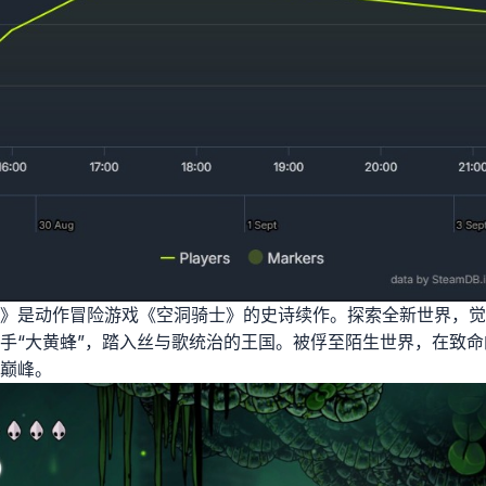
》是动作冒险游戏《空洞骑士》的史诗续作。探索全新世界，觉
手“大黄蜂”，踏入丝与歌统治的王国。被俘至陌生世界，在致
巅峰。