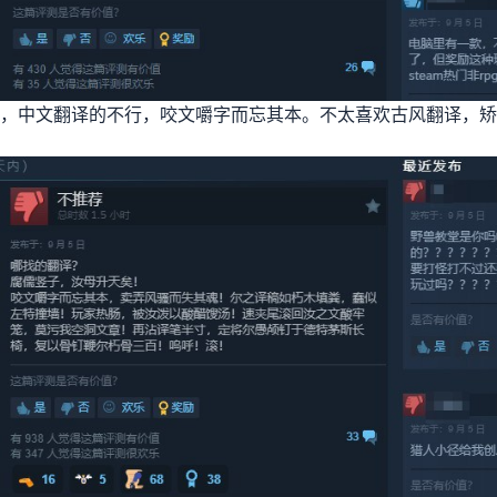
，中文翻译的不行，咬文嚼字而忘其本。不太喜欢古风翻译，矫