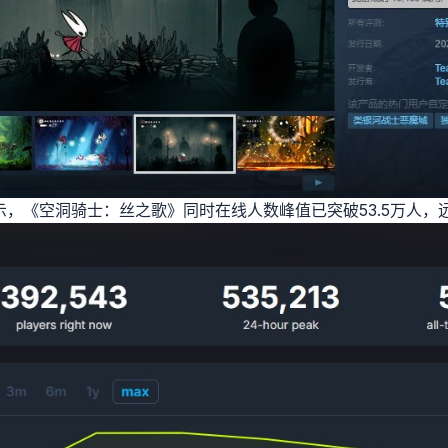
显示，《空洞骑士：丝之歌》同时在线人数峰值已突破53.5万人，远