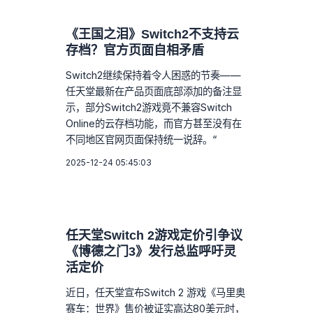
《王国之泪》Switch2不支持云
存档？官方页面自相矛盾
Switch2继续保持着令人困惑的节奏——
任天堂最新在产品页面底部添加的备注显
示，部分Switch2游戏竟不兼容Switch
Online的云存档功能，而官方甚至没有在
不同地区官网页面保持统一说辞。“
2025-12-24 05:45:03
任天堂Switch 2游戏定价引争议
《博德之门3》发行总监呼吁灵
活定价
近日，任天堂宣布Switch 2 游戏《马里奥
赛车：世界》售价被证实高达80美元时，