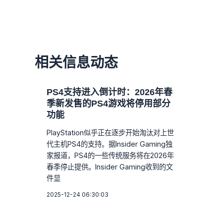
相关信息动态
PS4支持进入倒计时：2026年春
季新发售的PS4游戏将停用部分
功能
PlayStation似乎正在逐步开始淘汰对上世
代主机PS4的支持。据Insider Gaming独
家报道，PS4的一些传统服务将在2026年
春季停止提供。Insider Gaming收到的文
件显
2025-12-24 06:30:03