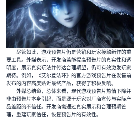
尽管如此，游戏预告片仍是营销和玩家接触新作的重
要工具。外媒表示，开发商若能提高预告片的真实性和透
明度，展示真实玩法并传达合理期望，仍可有效激发玩家
期待。例如，《艾尔登法环》的官方游戏预告片在发售前
发布的内容高度贴近最终产品，获得了积极反响。
外媒总结道，总体来看，现代游戏预告片热情下降并
非由预告片本身引起，而是源于玩家对厂商宣传与实际产
品差距的不信任。开发商需通过真实展示和合理预期管
理，重建玩家信任，恢复预告片的有效性。