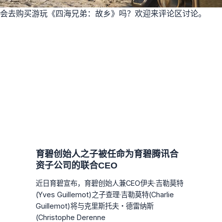
会去购买游玩《四海兄弟：故乡》吗？欢迎来评论区讨论。
育碧创始人之子被任命为育碧腾讯合
资子公司的联合CEO
近日育碧宣布，育碧创始人兼CEO伊夫·吉勒莫特
(Yves Guillemot)之子查理·吉勒莫特(Charlie
Guillemot)将与克里斯托夫・德雷纳斯
(Christophe Derenne