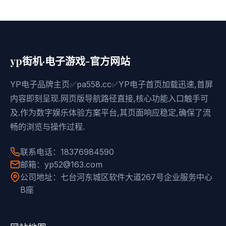
yp街机·电子游戏-官方网站
YP电子品牌主页✅pa558.cc✅YP电子首页加载迅速,首屏
内容即刻呈现.网页版导航路径直接,核心功能入口触手可
及.作为数字娱乐体验方案平台,其页面响应稳定,确保了流
畅的浏览与操作过程.
联系电话：18376984590
邮箱：yp52@163.com
公司地址：七台河东城区软件大道267号企业服务中心
B座