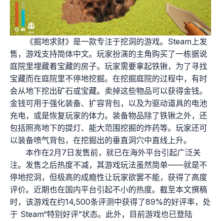
《掘地求财》是一款专注于挖洞的游戏。Steam上发
售，游戏支持简体中文。玩家扮演的主角购买了一栋据说
庭院里埋藏着宝藏的房子。玩家需要拿起铁锹，为了寻找
宝藏而在庭院里不停地挖掘。在挖掘庭院的过程中，有时
会从地下挖出矿石或宝藏。卖掉这些物品可以获得金钱。
金钱可用于强化装备、扩容背包，以及为驱动道具的电池
充电，或是恢复玩家的体力。装备物品除了铁锹之外，还
包括照亮地下的提灯、能大范围挖掘的炸药等。玩家还可
以装备喷气背包，在挖掘出的垂直洞穴中直线上升。
本作在2月7日发售前，就已在海外平台引起广泛关
注。发售之后热度不减，其游戏玩法虽然简单——就是不
停地挖洞，但极高的成瘾性让玩家欲罢不能，获得了高度
评价。近期也在国内平台引起不小的热度。截至本文撰稿
时，该游戏在约14,500条评测中获得了89%的好评率，处
于 Steam“特别好评”状态。此外，目前游戏也已登陆