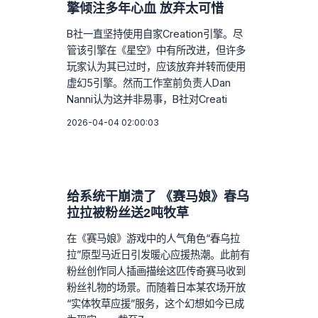
擎倾注多年心血 放弃太可惜
B社一直坚持使用自家Creation引擎。尽
管该引擎在《星空》中有所改进，但许多
玩家认为其已过时，应该放弃并转而使用
虚幻5引擎。然而工作室前负责人Dan
Nanni认为这并非易事，B社对Creati
2026-04-04 02:00:03
给系统干崩溃了 《赛马娘》春乌
拉拉被粉丝送2吨牧草
在《赛马娘》游戏中的人气角色“春乌拉
拉”原型马近日引发暖心应援热潮。此前有
粉丝创作同人插画描绘这匹传奇赛马收到
粉丝礼物的场景。而随着日本某农场开放
“实体牧草应援”服务，这个幻想如今已成