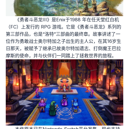
《勇者斗恶龙III》是Enix于1988 年在任天堂红白机
（FC）上发行的 RPG 游戏。它是《勇者斗恶龙》系列的
第三部作品，也是“洛特”三部曲的最终章。故事讲述了一
位作为勇敢战士奥尔特加之子出生的主人公，在其16岁生
日那天，被赋予了继承已故奥尔特加遗志、打倒魔王巴拉
摩斯的使命，并与伙伴们一同踏上了拯救世界的旅程。
本作原本已在Nintendo Switch平台发售，现也支持