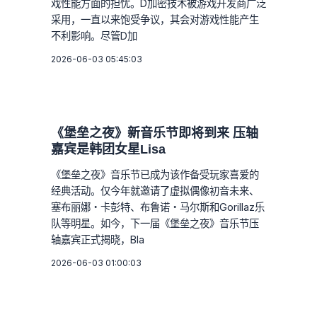
戏性能方面的担忧。D加密技术被游戏开发商广泛
采用，一直以来饱受争议，其会对游戏性能产生
不利影响。尽管D加
2026-06-03 05:45:03
《堡垒之夜》新音乐节即将到来 压轴
嘉宾是韩团女星Lisa
《堡垒之夜》音乐节已成为该作备受玩家喜爱的
经典活动。仅今年就邀请了虚拟偶像初音未来、
塞布丽娜・卡彭特、布鲁诺・马尔斯和Gorillaz乐
队等明星。如今，下一届《堡垒之夜》音乐节压
轴嘉宾正式揭晓，Bla
2026-06-03 01:00:03