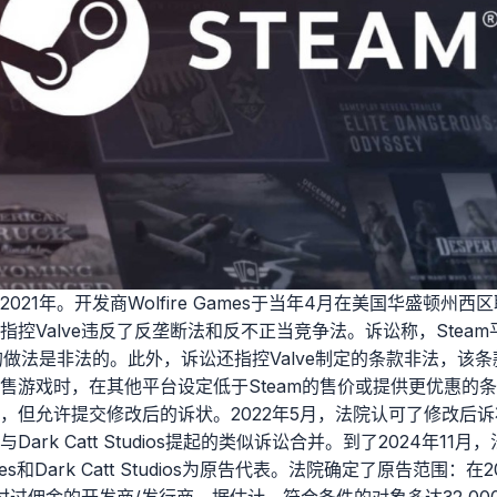
21年。开发商Wolfire Games于当年4月在美国华盛顿州西区
控Valve违反了反垄断法和反不正当竞争法。诉讼称，Steam
的做法是非法的。此外，诉讼还指控Valve制定的条款非法，该条
销售游戏时，在其他平台设定低于Steam的售价或提供更优惠的
，但允许提交修改后的诉状。2022年5月，法院认可了修改后
ark Catt Studios提起的类似诉讼合并。到了2024年11
mes和Dark Catt Studios为原告代表。法院确定了原告范围：在2
ve支付过佣金的开发商/发行商。据估计，符合条件的对象多达32,0