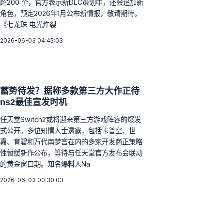
超200 个，官方表示新DLC策划中，还会追加新
角色，预定2026年1月公布新情报，敬请期待。
《七龙珠 电光炸裂
2026-06-03 04:45:03
蓄势待发？据称多款第三方大作正待
ns2最佳宣发时机
任天堂Switch2或将迎来第三方游戏阵容的爆发
式公开。多位知情人士透露，包括卡普空、世
嘉、育碧和万代南梦宫在内的多家开发商正策略
性暂缓新作公布，等待与任天堂官方发布会联动
的黄金窗口期。知名爆料人Na
2026-06-03 00:30:03