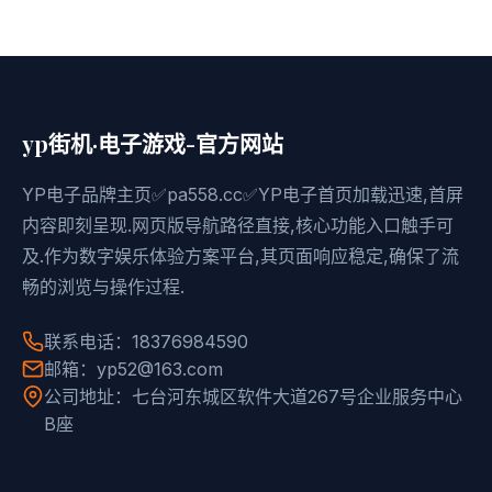
yp街机·电子游戏-官方网站
YP电子品牌主页✅pa558.cc✅YP电子首页加载迅速,首屏
内容即刻呈现.网页版导航路径直接,核心功能入口触手可
及.作为数字娱乐体验方案平台,其页面响应稳定,确保了流
畅的浏览与操作过程.
联系电话：18376984590
邮箱：yp52@163.com
公司地址：七台河东城区软件大道267号企业服务中心
B座