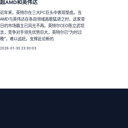
超AMD和英伟达
近年来，英特尔在三大PC巨头中表现垫底。当
AMD与英伟达在各自领域高歌猛进之时，这家昔
日的市场霸主已风光不再。英特尔CEO陈立武坦
言，竞争对手领先优势巨大，英特尔已“为时过
晚”，难以追赶。支撑此论断的
2026-01-30 23:30:03