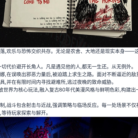
落,欢乐与恐怖交织共存。无论是农舍、大地还是现实本身——
一切代价避开长角人。凡是遇见他的人,都无一生还。从无例外。
娜,在误唤出邪恶力量后,被迫踏上求生之路。面对不断逼近的敌
具,并在有限时间内寻找避难所,逃过夜晚的致命威胁。
放世界为核心玩法,融入复古80年代美漫风格与鲜明色彩,构建
制,战斗包含射击与近战,强调策略与临场反应。每一处场景不仅
,等待玩家探索与解开。