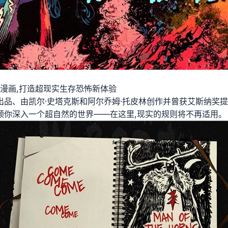
漫画,打造超现实生存恐怖新体验
nd 出品、由凯尔·史塔克斯和阿尔乔姆·托皮林创作并曾获艾斯纳奖
ce》将引领你深入一个超自然的世界——在这里,现实的规则将不再适用。