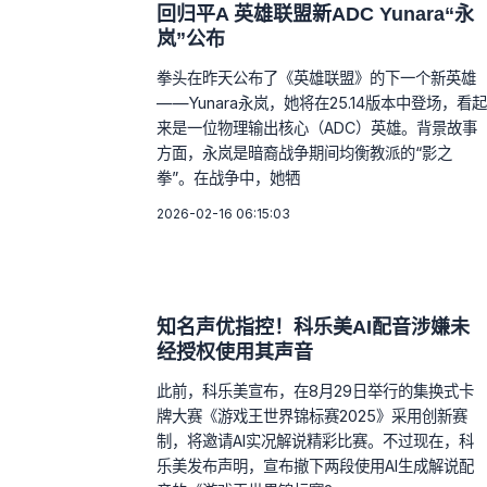
回归平A 英雄联盟新ADC Yunara“永
岚”公布
拳头在昨天公布了《英雄联盟》的下一个新英雄
——Yunara永岚，她将在25.14版本中登场，看起
来是一位物理输出核心（ADC）英雄。背景故事
方面，永岚是暗裔战争期间均衡教派的“影之
拳”。在战争中，她牺
2026-02-16 06:15:03
知名声优指控！科乐美AI配音涉嫌未
经授权使用其声音
此前，科乐美宣布，在8月29日举行的集换式卡
牌大赛《游戏王世界锦标赛2025》采用创新赛
制，将邀请AI实况解说精彩比赛。不过现在，科
乐美发布声明，宣布撤下两段使用AI生成解说配