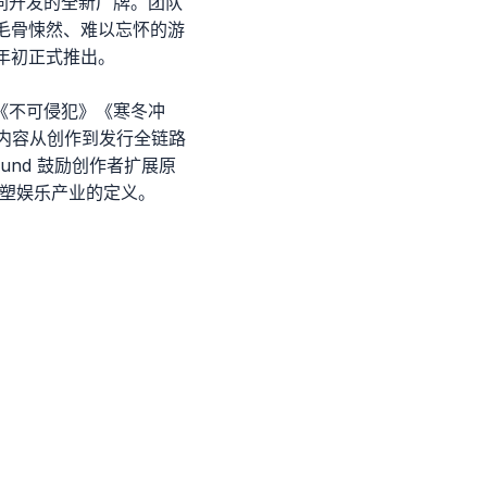
怖游戏协同开发的全新厂牌。团队
毛骨悚然、难以忘怀的游
25 年初正式推出。
》《不可侵犯》《寒冬冲
统,将内容从创作到发行全链路
und 鼓励创作者扩展原
重塑娱乐产业的定义。