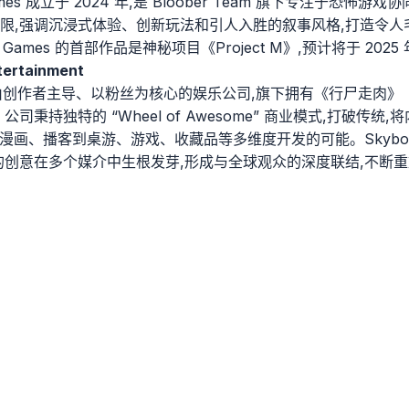
r Games 成立于 2024 年,是 Bloober Team 旗下专注于恐
限,强调沉浸式体验、创新玩法和引人入胜的叙事风格,打造令人
or Games 的首部作品是神秘项目《Project M》,预计将于 20
ertainment
是一家由创作者主导、以粉丝为核心的娱乐公司,旗下拥有《行尸走肉
公司秉持独特的 “Wheel of Awesome” 商业模式,打破传
视、漫画、播客到桌游、游戏、收藏品等多维度开发的可能。Skybo
的创意在多个媒介中生根发芽,形成与全球观众的深度联结,不断