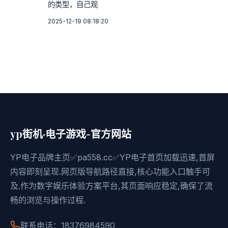
的类型，自己观
2025-12-19 08:18:20
yp街机·电子游戏-官方网站
YP电子品牌主页✅pa558.cc✅YP电子首页加载迅速,首屏
内容即刻呈现.网页版导航路径直接,核心功能入口触手可
及.作为数字娱乐体验方案平台,其页面响应稳定,确保了流
畅的浏览与操作过程.
联系电话：18376984590