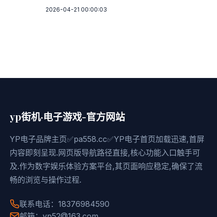
2026-04-21 00:00:03
yp街机·电子游戏-官方网站
YP电子品牌主页✅pa558.cc✅YP电子首页加载迅速,首屏
内容即刻呈现.网页版导航路径直接,核心功能入口触手可
及.作为数字娱乐体验方案平台,其页面响应稳定,确保了流
畅的浏览与操作过程.
联系电话：18376984590
邮箱：yp52@163.com