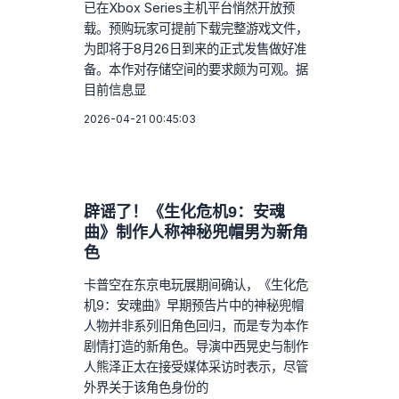
已在Xbox Series主机平台悄然开放预
载。预购玩家可提前下载完整游戏文件，
为即将于8月26日到来的正式发售做好准
备。本作对存储空间的要求颇为可观。据
目前信息显
2026-04-21 00:45:03
辟谣了！《生化危机9：安魂
曲》制作人称神秘兜帽男为新角
色
卡普空在东京电玩展期间确认，《生化危
机9：安魂曲》早期预告片中的神秘兜帽
人物并非系列旧角色回归，而是专为本作
剧情打造的新角色。导演中西晃史与制作
人熊泽正太在接受媒体采访时表示，尽管
外界关于该角色身份的