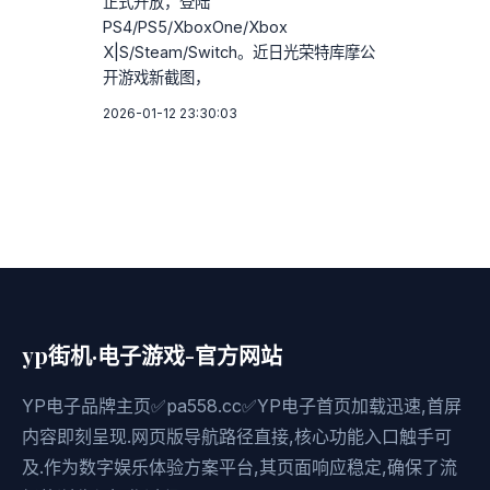
正式开放，登陆
PS4/PS5/XboxOne/Xbox
X|S/Steam/Switch。近日光荣特库摩公
开游戏新截图，
2026-01-12 23:30:03
yp街机·电子游戏-官方网站
YP电子品牌主页✅pa558.cc✅YP电子首页加载迅速,首屏
内容即刻呈现.网页版导航路径直接,核心功能入口触手可
及.作为数字娱乐体验方案平台,其页面响应稳定,确保了流