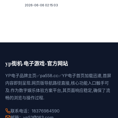
2026-06-06 02:15:03
yp街机·电子游戏-官方网站
YP电子品牌主页✅pa558.cc✅YP电子首页加载迅速,首屏
内容即刻呈现.网页版导航路径直接,核心功能入口触手可
及.作为数字娱乐体验方案平台,其页面响应稳定,确保了流
畅的浏览与操作过程.
联系电话：18376984590
邮箱：yp52@163.com