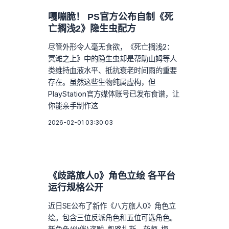
嘎嘣脆！ PS官方公布自制《死
亡搁浅2》隐生虫配方
尽管外形令人毫无食欲，《死亡搁浅2：
冥滩之上》中的隐生虫却是帮助山姆等人
类维持血液水平、抵抗衰老时间雨的重要
存在。虽然这些生物纯属虚构，但
PlayStation官方媒体账号已发布食谱，让
你能亲手制作这
2026-02-01 03:30:03
《歧路旅人0》角色立绘 各平台
运行规格公开
近日SE公布了新作《八方旅人0》角色立
绘。包含三位反派角色和五位可选角色。