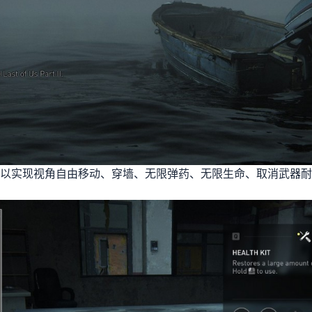
以实现视角自由移动、穿墙、无限弹药、无限生命、取消武器耐