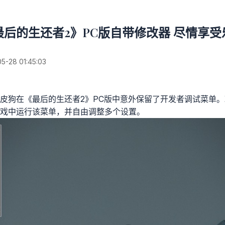
最后的生还者2》PC版自带修改器 尽情享受
28 01:45:03
皮狗在《最后的生还者2》PC版中意外保留了开发者调试菜单。玩家
戏中运行该菜单，并自由调整多个设置。