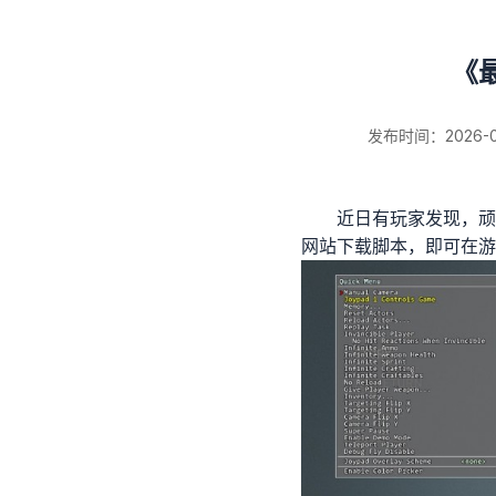
《
发布时间：2026-05-
近日有玩家发现，顽
网站下载脚本，即可在游
新闻详情