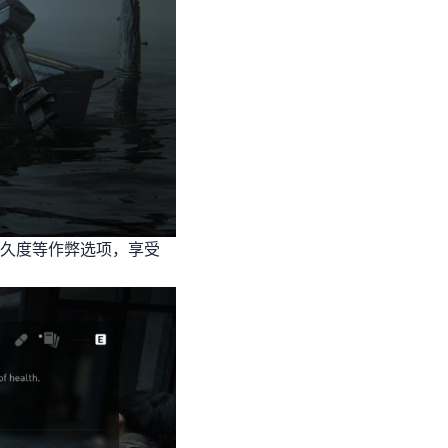
久度等作弊选项，享受