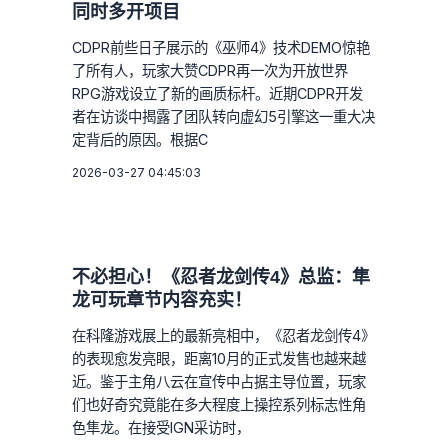
同时多开项目
CDPR前些日子展示的《巫师4》技术DEMO惊艳
了所有人，玩家大赞CDPR再一次为开放世界
RPG游戏设立了新的画质标杆。近期CDPR开发
者在访谈中揭露了团队转向虚幻5引擎这一重大决
定背后的原因。根据C
2026-03-27 04:45:03
不必担心！《忍者龙剑传4》总监：隼
龙可玩章节内容充实！
在科隆游戏展上的最新亮相中，《忍者龙剑传4》
的表现愈发亮眼，距离10月的正式发售也越来越
近。鉴于主角八云在宣传中占据主导位置，玩家
们也好奇究竟能在多大程度上操控系列标志性角
色隼龙。在接受IGN采访时，