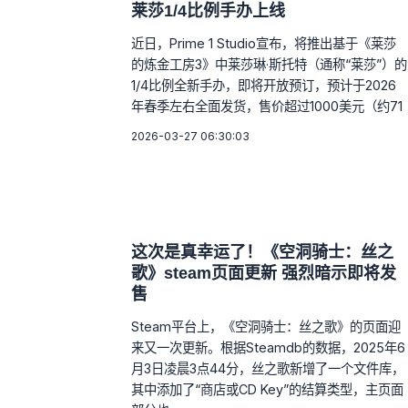
莱莎1/4比例手办上线
近日，Prime 1 Studio宣布，将推出基于《莱莎
的炼金工房3》中莱莎琳·斯托特（通称“莱莎”）的
1/4比例全新手办，即将开放预订，预计于2026
年春季左右全面发货，售价超过1000美元（约71
2026-03-27 06:30:03
这次是真幸运了！《空洞骑士：丝之
歌》steam页面更新 强烈暗示即将发
售
Steam平台上，《空洞骑士：丝之歌》的页面迎
来又一次更新。根据Steamdb的数据，2025年6
月3日凌晨3点44分，丝之歌新增了一个文件库，
其中添加了“商店或CD Key”的结算类型，主页面