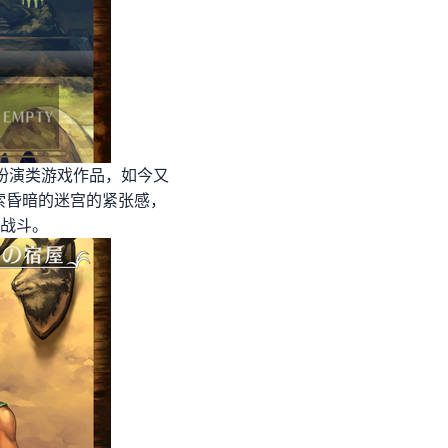
色扮演类游戏作品，如今又
索昏暗的迷宫的紧张感，
战斗。