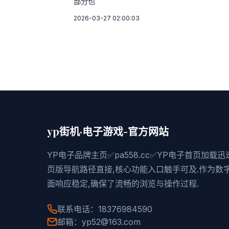
部分也
2026-03-27 02:00:03
yp街机·电子游戏-官方网站
YP电子品牌主页✅pa558.cc✅YP电子首页加载
页版导航路径直接,核心功能入口触手可及.作为数
面响应稳定,确保了流畅的浏览与操作过程.
联系电话：18376984590
邮箱：yp52@163.com