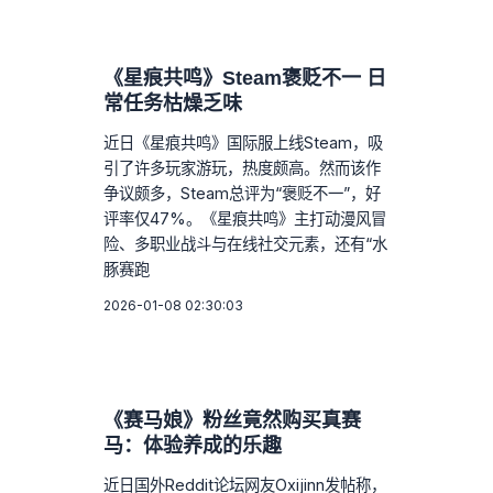
《星痕共鸣》Steam褒贬不一 日
常任务枯燥乏味
近日《星痕共鸣》国际服上线Steam，吸
引了许多玩家游玩，热度颇高。然而该作
争议颇多，Steam总评为“褒贬不一”，好
评率仅47%。《星痕共鸣》主打动漫风冒
险、多职业战斗与在线社交元素，还有“水
豚赛跑
2026-01-08 02:30:03
《赛马娘》粉丝竟然购买真赛
马：体验养成的乐趣
近日国外Reddit论坛网友Oxijinn发帖称，