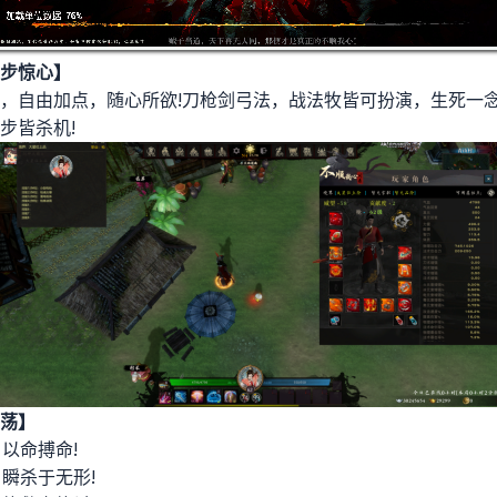
步惊心】
，自由加点，随心所欲!刀枪剑弓法，战法牧皆可扮演，生死一念
步皆杀机!
荡】
以命搏命!
瞬杀于无形!