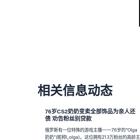
相关信息动态
76岁CS2奶奶变卖全部饰品为亲人还
债 劝告粉丝别贷款
俄罗斯有一位特殊的游戏主播——76岁的“Olga
奶奶”(昵称I_olga)。这位拥有21.3万粉丝的高龄主