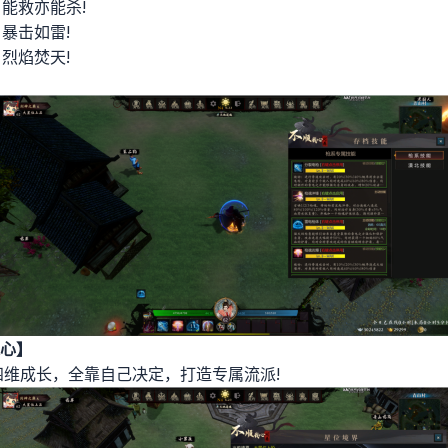
能救亦能杀!
暴击如雷!
烈焰焚天!
心】
?四维成长，全靠自己决定，打造专属流派!