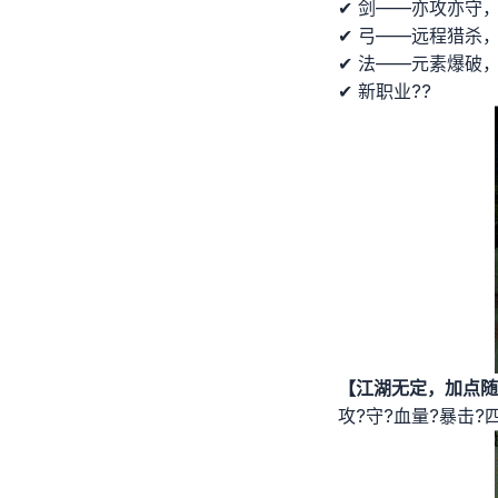
✔ 剑——亦攻亦守，
✔ 弓——远程猎杀，
✔ 法——元素爆破，
✔ 新职业??
【江湖无定，加点随
攻?守?血量?暴击