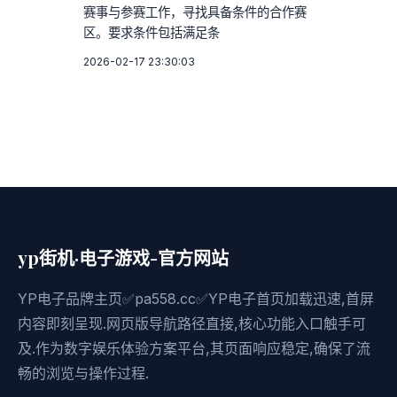
赛事与参赛工作，寻找具备条件的合作赛
区。要求条件包括满足条
2026-02-17 23:30:03
yp街机·电子游戏-官方网站
YP电子品牌主页✅pa558.cc✅YP电子首页加载迅速,首屏
内容即刻呈现.网页版导航路径直接,核心功能入口触手可
及.作为数字娱乐体验方案平台,其页面响应稳定,确保了流
畅的浏览与操作过程.