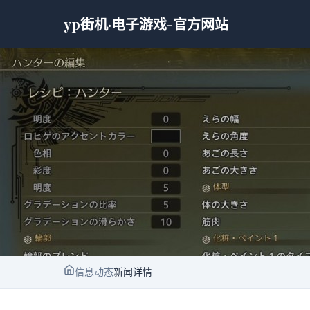
yp街机·电子游戏-官方网站
信息动态
新闻详情