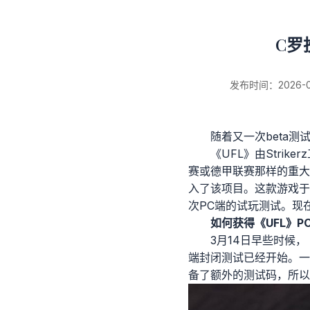
C罗
发布时间：2026-07-
随着又一次beta
《UFL》由Strik
新闻详情
赛或德甲联赛那样的重大
入了该项目。这款游戏于2024
次PC端的试玩测试。现
如何获得《UFL》
3月14日早些时候，
端封闭测试已经开始。一
备了额外的测试码，所以