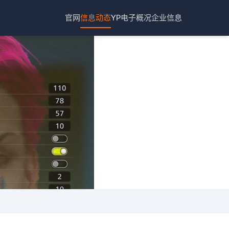
官网
信息动态
YP电子概况
企业信息