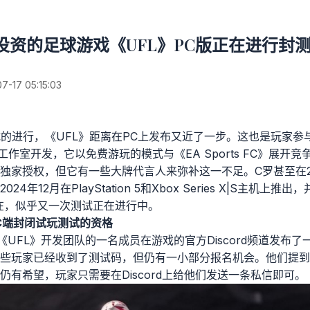
投资的足球游戏《UFL》PC版正在进行封
17 05:15:03
测试的进行，《UFL》距离在PC上发布又近了一步。这也是玩家
erz工作室开发，它以免费游玩的模式与《EA Sports FC》展
独家授权，但它有一些大牌代言人来弥补这一不足。C罗甚至在2
年12月在PlayStation 5和Xbox Series X|S主机上推
在，似乎又一次测试正在进行中。
PC端封闭试玩测试的资格
《UFL》开发团队的一名成员在游戏的官方Discord频道发布
些玩家已经收到了测试码，但仍有一小部分报名机会。他们提到
仍有希望，玩家只需要在Discord上给他们发送一条私信即可。