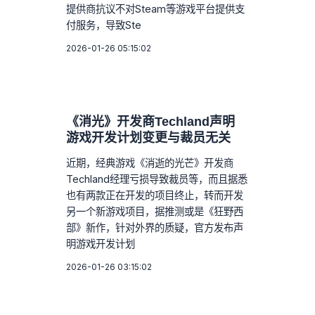
提供商抗议不对Steam等游戏平台提供支
付服务，导致Ste
2026-01-26 05:15:02
《消光》开发商Techland声明
游戏开发计划变更与裁员无关
近期，经典游戏《消逝的光芒》开发商
Techland经理亏损导致裁员等，而且据悉
也有两款正在开发的项目终止，转而开发
另一个新游戏项目，据推测或是《狂野西
部》新作，针对外界的质疑，官方发布声
明游戏开发计划
2026-01-26 03:15:02