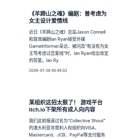
《羊蹄山之魂》编剧：曾考虑为
女主设计爱情线
近日《羊蹄山之魂》总监Jason Connell
和首席编剧Ian Ryan接受外媒
GameInformer采访，被问及“有没有为女
主笃考虑过恋爱线”时，Ian Ryan给出肯定
的答复。Ian Ry
2026-01-26 05:45:02
某组织这招太狠了！ 游戏平台
itch.io下架所有成人向内容
我们此前报道过名为“Collective Shout”
的澳大利亚非营利人权组织向VISA、
Mastercard、JCB、PayPal等支付服务