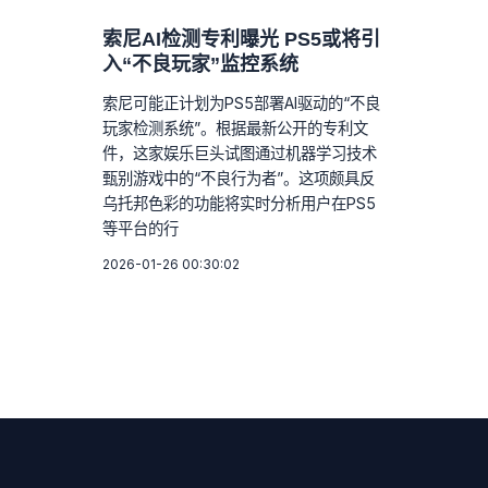
索尼AI检测专利曝光 PS5或将引
入“不良玩家”监控系统
索尼可能正计划为PS5部署AI驱动的“不良
玩家检测系统”。根据最新公开的专利文
件，这家娱乐巨头试图通过机器学习技术
甄别游戏中的“不良行为者”。这项颇具反
乌托邦色彩的功能将实时分析用户在PS5
等平台的行
2026-01-26 00:30:02