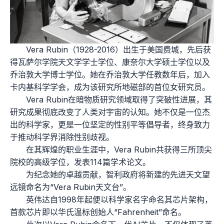
Vera Rubin（1928-2016）出生于美国费城，先后获
得瓦萨尔学院天文学学士学位、康奈尔大学硕士学位以及
乔治敦大学博士学位。她在乔治敦大学任教数年后，加入
卡内基科学学会，成为该研究所地磁部的首位女研究员。
Vera Rubin在暗物质研究领域取得了突破性进展，其
研究成果彻底改变了人类对宇宙的认知。她不仅是一位杰
出的科学家，更是一位坚定的性别平等倡导者，终身致力
于推动科学界消除性别歧视。
在其辉煌的职业生涯中，Vera Rubin共获得三所顶尖
院校的高级学位，发表114篇学术论文。
为纪念她的卓越贡献，智利政府将新建的先进天文望
远镜命名为“Vera Rubin天文台”。
英伟达自1998年起便以科学家名字命名其芯片架构，
首款芯片即以华氏温标创始人“Fahrenheit”命名。