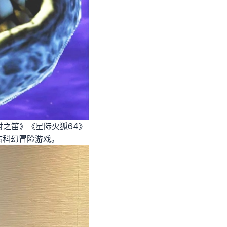
时之笛》《星际火狐64》
古科幻冒险游戏。