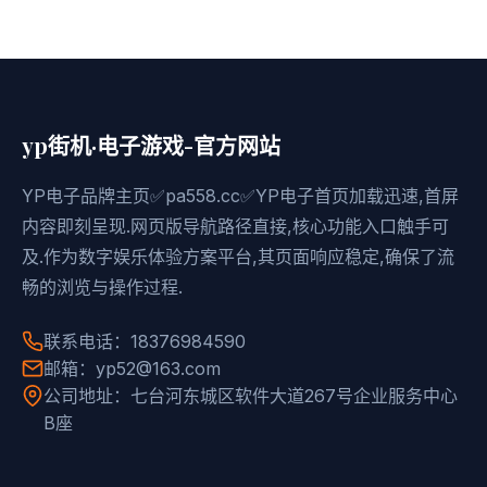
yp街机·电子游戏-官方网站
YP电子品牌主页✅pa558.cc✅YP电子首页加载迅速,首屏
内容即刻呈现.网页版导航路径直接,核心功能入口触手可
及.作为数字娱乐体验方案平台,其页面响应稳定,确保了流
畅的浏览与操作过程.
联系电话：18376984590
邮箱：yp52@163.com
公司地址：七台河东城区软件大道267号企业服务中心
B座