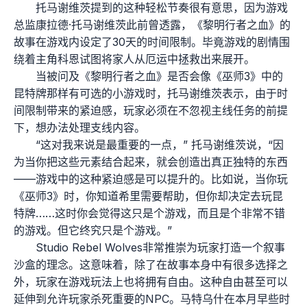
托马谢维茨提到的这种轻松节奏很有意思，因为游戏
总监康拉德·托马谢维茨此前曾透露，《黎明行者之血》的
故事在游戏内设定了30天的时间限制。毕竟游戏的剧情围
绕着主角科恩试图将家人从厄运中拯救出来展开。
当被问及《黎明行者之血》是否会像《巫师3》中的
昆特牌那样有可选的小游戏时，托马谢维茨表示，由于时
间限制带来的紧迫感，玩家必须在不忽视主线任务的前提
下，想办法处理支线内容。
“这对我来说是最重要的一点，” 托马谢维茨说，“因
为当你把这些元素结合起来，就会创造出真正独特的东西
——游戏中的这种紧迫感是可以提升的。比如说，当你玩
《巫师3》时，你知道希里需要帮助，但你却决定去玩昆
特牌……这时你会觉得这只是个游戏，而且是个非常不错
的游戏。但它终究只是个游戏。”
Studio Rebel Wolves非常推崇为玩家打造一个叙事
沙盒的理念。这意味着，除了在故事本身中有很多选择之
外，玩家在游戏玩法上也将拥有自由。这种自由甚至可以
延伸到允许玩家杀死重要的NPC。马特乌什在本月早些时