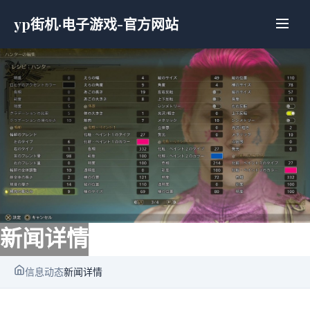
yp街机·电子游戏-官方网站
新闻详情
信息动态
新闻详情