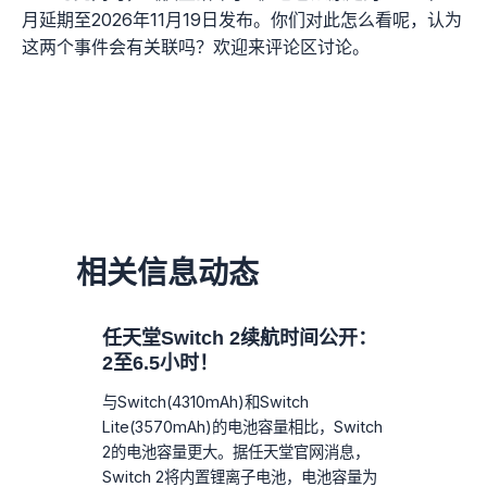
月延期至2026年11月19日发布。你们对此怎么看呢，认为
这两个事件会有关联吗？欢迎来评论区讨论。
相关信息动态
任天堂Switch 2续航时间公开：
2至6.5小时！
与Switch(4310mAh)和Switch
Lite(3570mAh)的电池容量相比，Switch
2的电池容量更大。据任天堂官网消息，
Switch 2将内置锂离子电池，电池容量为