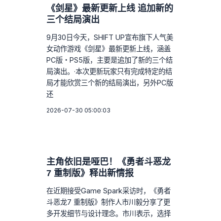
《剑星》最新更新上线 追加新的
三个结局演出
9月30日今天，SHIFT UP宣布旗下人气美
女动作游戏《剑星》最新更新上线，涵盖
PC版・PS5版，主要是追加了新的三个结
局演出。·本次更新玩家只有完成特定的结
局才能欣赏三个新的结局演出，另外PC版
还
2026-07-30 05:00:03
主角依旧是哑巴！《勇者斗恶龙
7 重制版》释出新情报
在近期接受Game Spark采访时，《勇者
斗恶龙7 重制版》制作人市川毅分享了更
多开发细节与设计理念。市川表示，选择