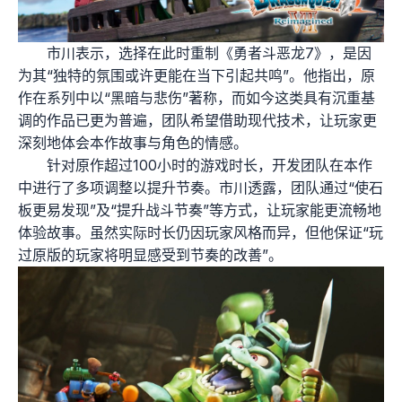
市川表示，选择在此时重制《勇者斗恶龙7》，是因
为其“独特的氛围或许更能在当下引起共鸣”。他指出，原
作在系列中以“黑暗与悲伤”著称，而如今这类具有沉重基
调的作品已更为普遍，团队希望借助现代技术，让玩家更
深刻地体会本作故事与角色的情感。
针对原作超过100小时的游戏时长，开发团队在本作
中进行了多项调整以提升节奏。市川透露，团队通过“使石
板更易发现”及“提升战斗节奏”等方式，让玩家能更流畅地
体验故事。虽然实际时长仍因玩家风格而异，但他保证“玩
过原版的玩家将明显感受到节奏的改善”。