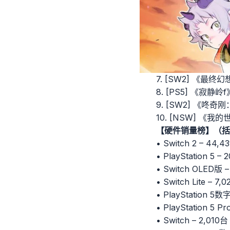
7. [SW2] 《最
8. [PS5] 《寂静岭
9. [SW2] 《咚奇
10. [NSW] 《我的
【硬件销量榜】（括
• Switch 2 – 44
• PlayStation 5 
• Switch OLED版
• Switch Lite –
• PlayStation 5
• PlayStation 5
• Switch – 2,01