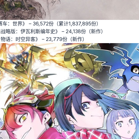
赛车：世界》 – 36,572份（累计1,837,895份）
终幻想战略版：伊瓦利斯编年史》 – 24,138份（新作）
宝贝物语：时空异客》 – 23,779份（新作）