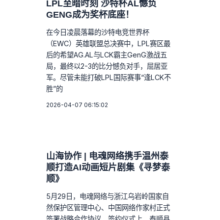
LPL至暗时刻 沙特杯AL憾负
GENG成为奖杯底座！
在今日凌晨落幕的沙特电竞世界杯
（EWC）英雄联盟总决赛中，LPL赛区最
后的希望AG.AL与LCK霸主GenG激战五
局，最终以2-3的比分憾负对手，屈居亚
军。尽管未能打破LPL国际赛事“逢LCK不
胜”的
2026-04-07 06:15:02
山海协作 | 电魂网络携手温州泰
顺打造AI动画短片剧集《寻梦泰
顺》
5月29日，电魂网络与浙江乌岩岭国家自
然保护区管理中心、中国网络作家村正式
签署战略合作协议，签约仪式上，泰顺县