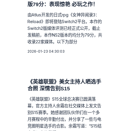
版79分：表现惊艳 必玩之作！
由Atlus开发的日式rpg《女神异闻录3：
Reload》即将登陆Switch2平台。本作的
Switch2版媒体评测已经正式公开，截止
发稿前，本作NS2版本的均分为79分，共
收录22家媒体。以下为部分
2026-01-23 04:30:03
《英雄联盟》美女主持人晒选手
合照 深情告别S15
《英雄联盟》S15全球总决赛已圆满落
幕，官方主持人余霜在社交媒体上发文告
别S15赛季。她感谢团队伙伴们在一个多
月赛程中的辛勤付出，并分享了一些与电
竞圈明星选手的合影。余霜写道：“S15结