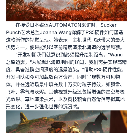
在接受日本媒体AUTOMATON采访时，Sucker
Punch艺术总监Joanna Wang详解了PS5硬件如何塑造
这款新作的视觉呈现。她表示，主机世代飞跃带来的最大
优势之一，便是能够以空前精度渲染北海道的远景风貌。
“开发初期我们就意识到必须提升绘制距离，”Wang
总监透露，“为展现北海道地图的辽阔，我们需要实现高精
度、具备准确空间深度的远景渲染。”借助PS5硬件性能，
开发团队如今可加载数百万资产，同时呈现数万可见物
体，并在远近场景中填充数十万实时粒子特效，如飘雪、
飞叶、雾气与灰烬。其他视觉升级还包括增强的星空与极
光效果、草地渲染技术，以及树枝积雪自然滑落等拟真地
形变化，进一步强化世界的沉浸感。