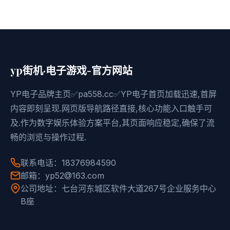
yp街机·电子游戏-官方网站
YP电子品牌主页✅pa558.cc✅YP电子首页加载迅速,首屏
内容即刻呈现.网页版导航路径直接,核心功能入口触手可
及.作为数字娱乐体验方案平台,其页面响应稳定,确保了流
畅的浏览与操作过程.
联系电话：18376984590
邮箱：yp52@163.com
公司地址：七台河东城区软件大道267号企业服务中心
B座