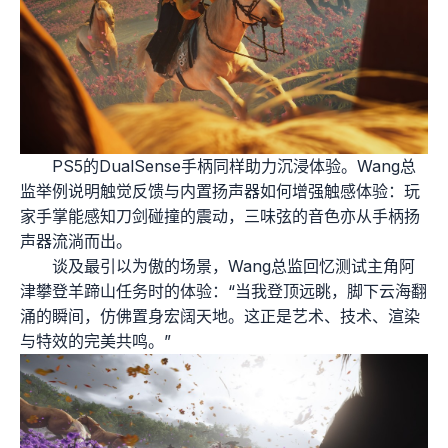
PS5的DualSense手柄同样助力沉浸体验。Wang总
监举例说明触觉反馈与内置扬声器如何增强触感体验：玩
家手掌能感知刀剑碰撞的震动，三味弦的音色亦从手柄扬
声器流淌而出。
谈及最引以为傲的场景，Wang总监回忆测试主角阿
津攀登羊蹄山任务时的体验：“当我登顶远眺，脚下云海翻
涌的瞬间，仿佛置身宏阔天地。这正是艺术、技术、渲染
与特效的完美共鸣。”