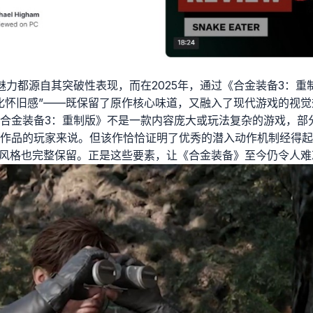
魅力都源自其突破性表现，而在2025年，通过《合金装备3：
化怀旧感”——既保留了原作核心味道，又融入了现代游戏的视觉
合金装备3：重制版》不是一款内容庞大或玩法复杂的游戏，部
作品的玩家来说。但该作恰恰证明了优秀的潜入动作机制经得起
谑风格也完整保留。正是这些要素，让《合金装备》至今仍令人难