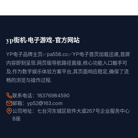
yp街机·电子游戏-官方网站
YP电子品牌主页✅pa558.cc✅YP电子首页加载迅速,首屏
内容即刻呈现.网页版导航路径直接,核心功能入口触手可
及.作为数字娱乐体验方案平台,其页面响应稳定,确保了流
畅的浏览与操作过程.
联系电话：18376984590
邮箱：yp52@163.com
公司地址：七台河东城区软件大道267号企业服务中心
B座