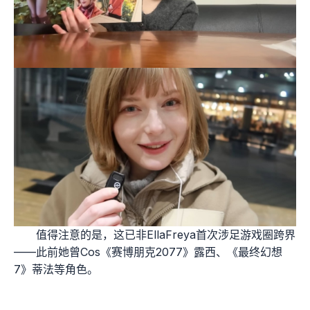
值得注意的是，这已非EllaFreya首次涉足游戏圈跨界
——此前她曾Cos《赛博朋克2077》露西、《最终幻想
7》蒂法等角色。