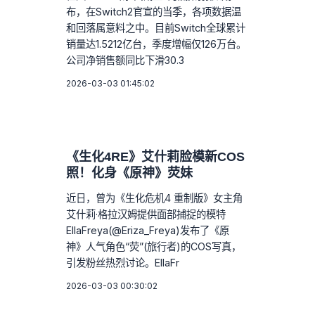
布，在Switch2官宣的当季，各项数据温
和回落属意料之中。目前Switch全球累计
销量达1.5212亿台，季度增幅仅126万台。
公司净销售额同比下滑30.3
2026-03-03 01:45:02
《生化4RE》艾什莉脸模新COS
照！化身《原神》荧妹
近日，曾为《生化危机4 重制版》女主角
艾什莉·格拉汉姆提供面部捕捉的模特
EllaFreya(@Eriza_Freya)发布了《原
神》人气角色“荧”(旅行者)的COS写真，
引发粉丝热烈讨论。EllaFr
2026-03-03 00:30:02