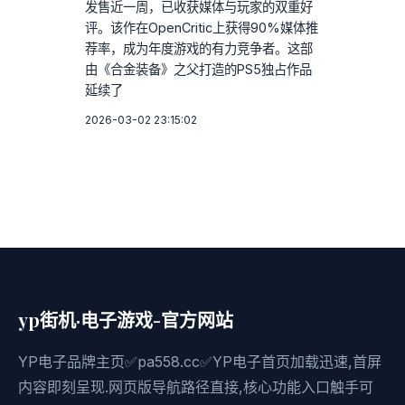
发售近一周，已收获媒体与玩家的双重好
评。该作在OpenCritic上获得90%媒体推
荐率，成为年度游戏的有力竞争者。这部
由《合金装备》之父打造的PS5独占作品
延续了
2026-03-02 23:15:02
yp街机·电子游戏-官方网站
YP电子品牌主页✅pa558.cc✅YP电子首页加载迅速,首屏
内容即刻呈现.网页版导航路径直接,核心功能入口触手可