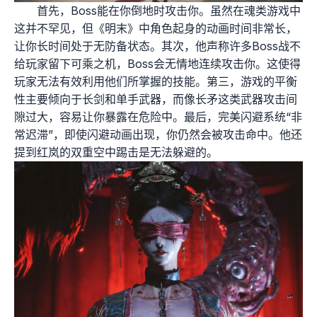
首先，Boss能在你倒地时攻击你。虽然在魂类游戏中
这并不罕见，但《明末》中角色起身的动画时间非常长，
让你长时间处于无防备状态。其次，他声称许多Boss战不
给玩家留下可乘之机，Boss会无情地连续攻击你。这使得
玩家无法有效利用他们所掌握的技能。第三，游戏的平衡
性主要倾向于长剑和单手武器，而像长矛这类武器攻击间
隙过大，容易让你暴露在危险中。最后，完美闪避系统“非
常迟滞”，即使闪避动画出现，你仍然会被攻击命中。他还
提到红岚的双重空中踢击是无法躲避的。