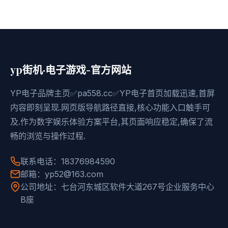
yp街机·电子游戏-官方网站
YP电子品牌主页✅pa558.cc✅YP电子首页加载迅速,首屏
内容即刻呈现.网页版导航路径直接,核心功能入口触手可
及.作为数字娱乐体验方案平台,其页面响应稳定,确保了流
畅的浏览与操作过程.
联系电话：18376984590
邮箱：yp52@163.com
公司地址：七台河东城区软件大道267号企业服务中心
B座