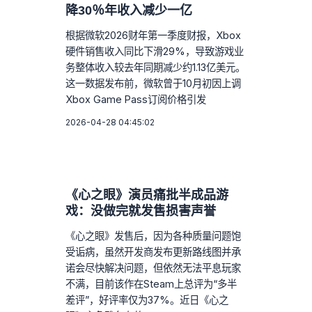
降30％年收入减少一亿
根据微软2026财年第一季度财报，Xbox
硬件销售收入同比下滑29%，导致游戏业
务整体收入较去年同期减少约1.13亿美元。
这一数据发布前，微软曾于10月初因上调
Xbox Game Pass订阅价格引发
2026-04-28 04:45:02
《心之眼》演员痛批半成品游
戏：没做完就发售损害声誉
《心之眼》发售后，因为各种质量问题饱
受诟病，虽然开发商发布更新路线图并承
诺会尽快解决问题，但依然无法平息玩家
不满，目前该作在Steam上总评为“多半
差评”，好评率仅为37%。近日《心之