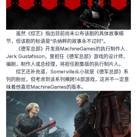
虽然《综艺》指出目前尚未公布该剧的具体故事细
节，但该剧的标语是“杀纳粹的故事永不过时”。
《德军总部》开发商MachineGames的执行制作人
Jerk Gustafsson，曾担任《德军总部》游戏的设计师，
编剧，制作人或总经理，将担任剧集版的执行制片人。
综艺还补充道，Somerville从小就是《德军总部》系
列的粉丝，但考虑到该系列横跨14部游戏，这并不一定意
味着他喜欢MachineGames的版本。