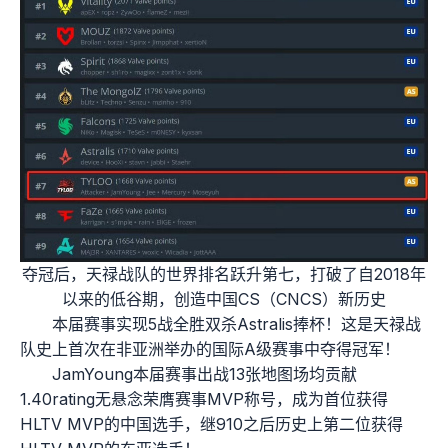
夺冠后，天禄战队的世界排名跃升第七，打破了自2018年
以来的低谷期，创造中国CS（CNCS）新历史
本届赛事实现5战全胜双杀Astralis捧杯！这是天禄战
队史上首次在非亚洲举办的国际A级赛事中夺得冠军！
JamYoung本届赛事出战13张地图场均贡献
1.40rating无悬念荣膺赛事MVP称号，成为首位获得
HLTV MVP的中国选手，继910之后历史上第二位获得