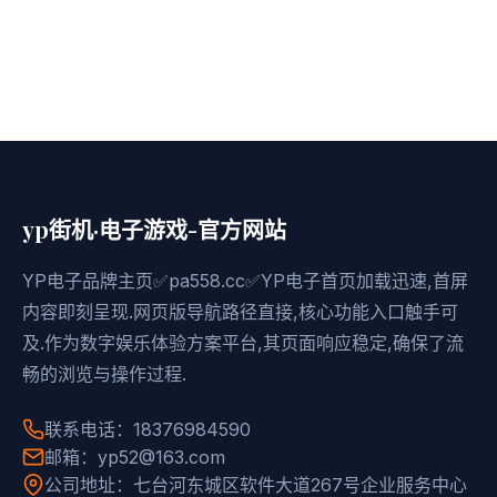
yp街机·电子游戏-官方网站
YP电子品牌主页✅pa558.cc✅YP电子首页加载迅速,首屏
内容即刻呈现.网页版导航路径直接,核心功能入口触手可
及.作为数字娱乐体验方案平台,其页面响应稳定,确保了流
畅的浏览与操作过程.
联系电话：18376984590
邮箱：yp52@163.com
公司地址：七台河东城区软件大道267号企业服务中心