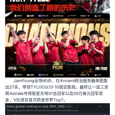
JamYoung全场90杀、在Ancient统治服务器单图轰
出27杀，带领TYLOO以13-10锁定胜局，最终让一追三逆
转Astralis夺得裂变天地S1总冠军以及29万美元冠军奖
金，V社排名首次跻身世界Top7。