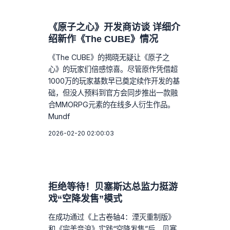
《原子之心》开发商访谈 详细介
绍新作《The CUBE》情况
《The CUBE》的揭晓无疑让《原子之
心》的玩家们倍感惊喜。尽管原作凭借超
1000万的玩家基数早已奠定续作开发的基
础，但没人预料到官方会同步推出一款融
合MMORPG元素的在线多人衍生作品。
Mundf
2026-02-20 02:00:03
拒绝等待！贝塞斯达总监力挺游
戏“空降发售”模式
在成功通过《上古卷轴4：湮灭重制版》
和《完美音浪》实践“空降发售”后，贝塞