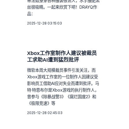
蒂法姐身穿各种服装很诱人，水手服配黑
丝很吸睛。一起来欣赏下吧！DRAYQ作
品：
2025-12-28 03:15:03
Xbox工作室制作人建议被裁员
工求助AI遭到猛烈批评
微软本周大规模裁员事件引发关注，而
Xbox游戏工作室的一位制作人因建议受
影响员工借助AI应对失业而遭到批评。马
特·特恩布尔是Xbox游戏的执行制作人，
曾参与《除暴战警3》《腐烂国度2》和
《极限竞速》等
2025-12-28 02:45:03