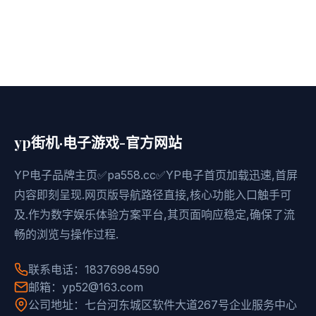
yp街机·电子游戏-官方网站
YP电子品牌主页✅pa558.cc✅YP电子首页加载迅速,首屏
内容即刻呈现.网页版导航路径直接,核心功能入口触手可
及.作为数字娱乐体验方案平台,其页面响应稳定,确保了流
畅的浏览与操作过程.
联系电话：18376984590
邮箱：yp52@163.com
公司地址：七台河东城区软件大道267号企业服务中心