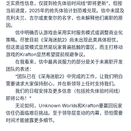
乏实质性信息，仅提到抢先体验时间线“即将更新”，但按
当前进度，2025年的抢先体验计划恐难兑现。信中未提及
克利夫兰、吉尔或麦奎尔的名字，也未解释他们离职的原
因。
信中明确否认游戏会采用实时服务模式或调整商业化
策略。尽管目前《深海迷航2》尚未出现此类具体担忧，
但这类运营模式显然是玩家普遍抵触的雷区，而主打移动
游戏的Krafton显然希望提前规避争议。
在我看来，信中最具说服力的部分是关于未离职开发
团队的表述：
“团队已在《深海迷航2》中完成的工作，让我们明白
需要请求大家保持耐心，并在新领导上任时支持我们。
我们的日程安排及更多信息（包括抢先体验时间线）
即将公布！”
无论如何，Unknown Worlds和Krafton要赢回玩家
信任仍面临艰巨挑战。至于领导层变动的内幕，恐怕需要
时间才能披露更多细节。