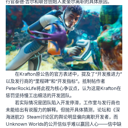
行官泰德·吉尔和联合创始人麦奎尔离职的具体原因。
在Krafton原公告的官方表述中，提及了“开发推进力”
以及发行商的“里程碑”和“开发指标”。抵制帖作者
PeterRockLife将此视为核心争议点，认为这是Krafton在
惩罚坚持慢工出细活的开发团队。
若实际情况是团队陷入开发停滞，工作室与发行商也
未能给出有说服力的解释。但抛开具体猜测，论坛和《深
海迷航2》Steam讨论区的舆论明显偏向离职开发者，而
Unknown Worlds的公开信似乎难以赢回人心——信中缺