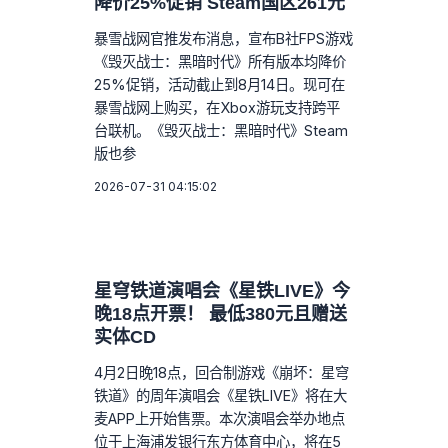
降价25%促销 Steam国区261元
暴雪战网官推发布消息，宣布B社FPS游戏
《毁灭战士：黑暗时代》所有版本均降价
25%促销，活动截止到8月14日。现可在
暴雪战网上购买，在Xbox游玩支持跨平
台联机。《毁灭战士：黑暗时代》Steam
版也参
2026-07-31 04:15:02
星穹铁道演唱会《星铁LIVE》今
晚18点开票！ 最低380元且赠送
实体CD
4月2日晚18点，回合制游戏《崩坏：星穹
铁道》的周年演唱会《星铁LIVE》将在大
麦APP上开始售票。本次演唱会举办地点
位于上海浦发银行东方体育中心，将在5