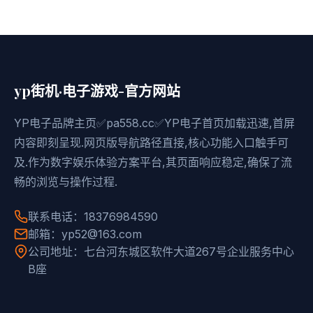
yp街机·电子游戏-官方网站
YP电子品牌主页✅pa558.cc✅YP电子首页加载迅速,首屏
内容即刻呈现.网页版导航路径直接,核心功能入口触手可
及.作为数字娱乐体验方案平台,其页面响应稳定,确保了流
畅的浏览与操作过程.
联系电话：18376984590
邮箱：yp52@163.com
公司地址：七台河东城区软件大道267号企业服务中心
B座