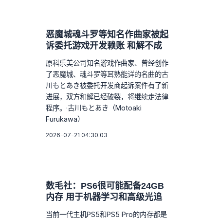
恶魔城魂斗罗等知名作曲家被起
诉委托游戏开发赖账 和解不成
原科乐美公司知名游戏作曲家、曾经创作
了恶魔城、魂斗罗等耳熟能详的名曲的古
川もとあき被委托开发商起诉案件有了新
进展，双方和解已经破裂，将继续走法律
程序。·古川もとあき（Motoaki
Furukawa）
2026-07-21 04:30:03
数毛社：PS6很可能配备24GB
内存 用于机器学习和高级光追
当前一代主机PS5和PS5 Pro的内存都是