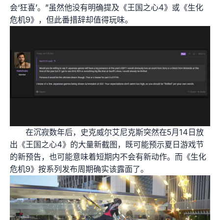
会‘狂喜’。”虽然他没有明确提及《王国之心4》或《生化
危机9》，但此番措辞却值得玩味。
在沉寂数年后，史克威尔艾尼克斯突然在5月14日放
出《王国之心4》的大量新截图，既可能预示夏日游戏节
的新预告，也可能意味着短期内不会有新动作。而《生化
危机9》按系列发布周期确实该露面了。