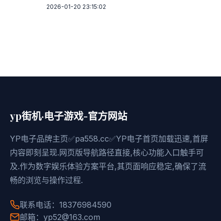
2026-01-20 23:15:02
yp街机·电子游戏-官方网站
YP电子品牌主页✅pa558.cc✅YP电子首页加载迅速,首屏
内容即刻呈现.网页版导航路径直接,核心功能入口触手可
及.作为数字娱乐体验方案平台,其页面响应稳定,确保了流
畅的浏览与操作过程.
联系电话：18376984590
邮箱：yp52@163.com