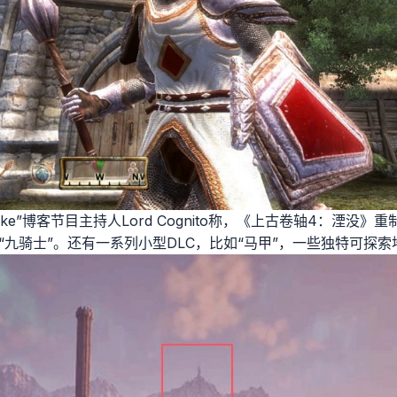
g Duke”博客节目主持人Lord Cognito称，《上古卷轴4：湮没
和“九骑士”。还有一系列小型DLC，比如“马甲”，一些独特可探