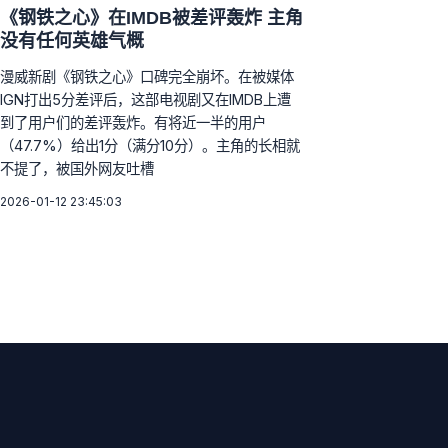
《钢铁之心》在IMDB被差评轰炸 主角
没有任何英雄气概
漫威新剧《钢铁之心》口碑完全崩坏。在被媒体
IGN打出5分差评后，这部电视剧又在IMDB上遭
到了用户们的差评轰炸。有将近一半的用户
（47.7%）给出1分（满分10分）。主角的长相就
不提了，被国外网友吐槽
2026-01-12 23:45:03