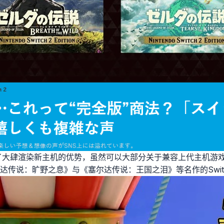
了大肆渲染新主机的优势，虽然可以大部分关于兼容上代主机游
达传说：旷野之息》与《塞尔达传说：王国之泪》等名作的Switc